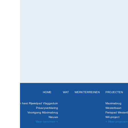
HOME
WAT
WERKTERREINEN
PROJECTEN
baan is klaar en heet Rijwielpad Vlaggeduin
Maximabrug
Privacyverklaring
Westerbaan
Voortgang Máximabrug
Fietspad Wester
Nieuws
W4-project
Meer berichten «
» Meer projecten